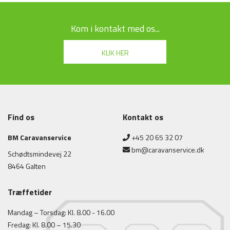
Kom i kontakt med os...
KLIK HER
Udfyld formularen nedenfor for at komme i kontakt med os. Du kan også
Find os
Kontakt os
ringe til os på telefonnummeret i bunden af siden.
BM Caravanservice
+45 20 65 32 07
bm@caravanservice.dk
Schødtsmindevej 22
8464 Galten
Træffetider
Mandag – Torsdag: Kl. 8.00 - 16.00
Fredag: Kl. 8.00 – 15.30