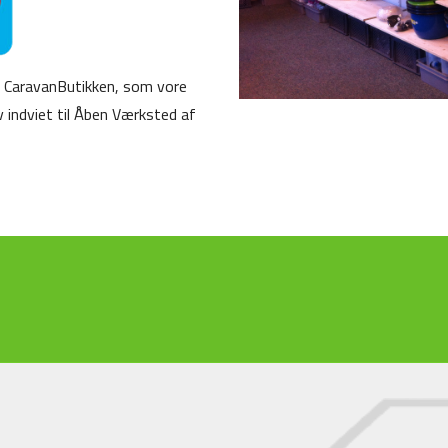
 CaravanButikken, som vore
 indviet til Åben Værksted af
d formularen nedenfor for at komme i kontakt med os. Du kan også ringe
 telefonnummeret i bunden af siden.