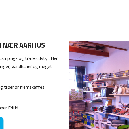
EN NÆR AARHUS
camping- og trailerudstyr. Her
linger, Vandhaner og meget
 og tilbehør fremskaffes
er Fritid.