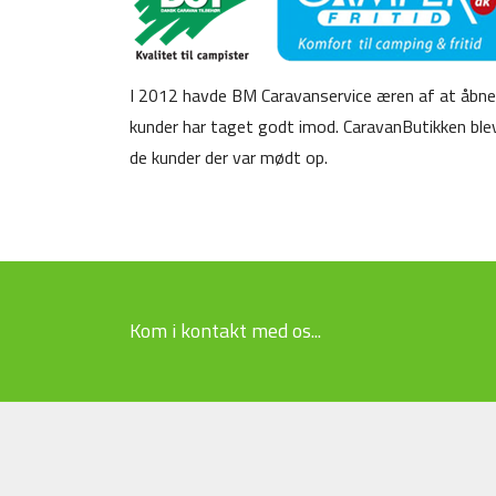
I 2012 havde BM Caravanservice æren af at åbne
kunder har taget godt imod. CaravanButikken blev
de kunder der var mødt op.
Kom i kontakt med os...
Udfyl
os på