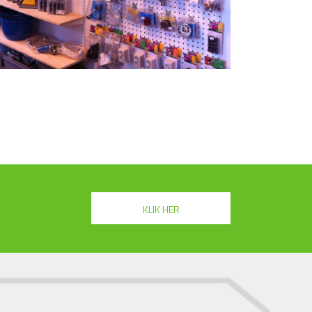
KLIK HER
 til