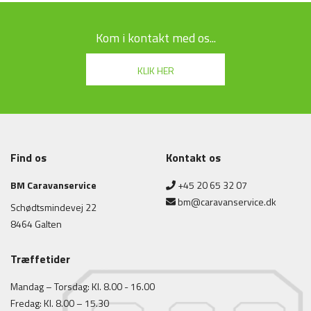
Kom i kontakt med os...
KLIK HER
Udfyld formularen nedenfor for at komme i kontakt med os. Du kan også
Find os
Kontakt os
ringe til os på telefonnummeret i bunden af siden.
BM Caravanservice
+45 20 65 32 07
bm@caravanservice.dk
Schødtsmindevej 22
8464 Galten
Træffetider
Mandag – Torsdag: Kl. 8.00 - 16.00
Fredag: Kl. 8.00 – 15.30