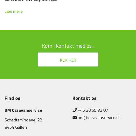
Læs mere
Kom i kontakt med os...
KLIK HER
Udfyld formularen nedenfor for at komme i kontakt med os. Du kan også
Find os
Kontakt os
ringe til os på telefonnummeret i bunden af siden.
BM Caravanservice
+45 20 65 32 07
bm@caravanservice.dk
Schødtsmindevej 22
8464 Galten